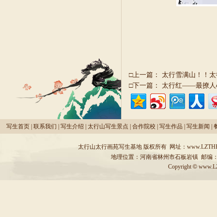
□上一篇：
太行雪满山！！太
□下一篇：
太行红——最撩人
写生首页
|
联系我们
|
写生介绍
|
太行山写生景点
|
合作院校
|
写生作品
|
写生新闻
|
太行山太行画苑写生基地
版权所有
网址：
www.LZTH
地理位置：河南省林州市石板岩镇 邮编：4
Copyright
©
www.LZT